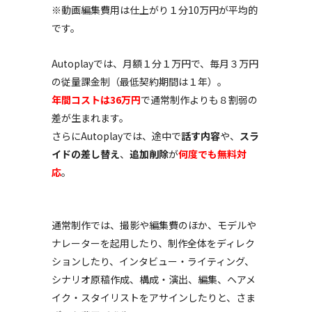
※動画編集費用は仕上がり１分10万円が平均的
です。
Autoplayでは、月額１分１万円で、毎月３万円
の従量課金制
（最低契約期間は１年）
。
年間コストは36万円
で通常制作よりも８割弱の
差が生まれます。
さらにAutoplayでは、
途中で
話す内容
や、
スラ
イドの差し替え
、
追加削除
が
何度でも無料対
応
。
通常制作では、撮影や編集費のほか、モデルや
ナレーターを起用したり、制作全体をディレク
ションしたり、インタビュー・ライティング、
シナリオ原稿作成、構成・演出、編集、ヘアメ
イク・スタイリストをアサインしたりと、さま