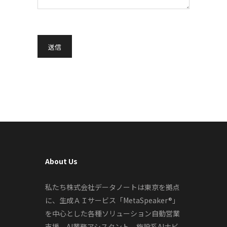
About Us
私たち株式会社データノートは東京を拠点
に、生成ＡＩサービス「MetaSpeaker®」
を中心とした各種ソリューション自動営業
支援、AI業務アシスタント、施設系AIナビ